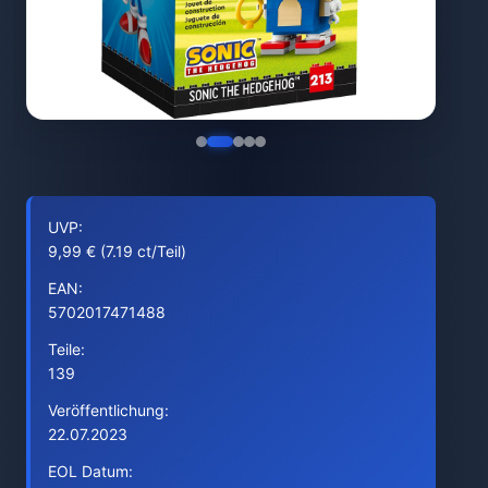
UVP:
9,99 € (7.19 ct/Teil)
EAN:
5702017471488
Teile:
139
Veröffentlichung:
22.07.2023
EOL Datum: