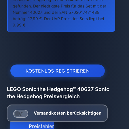
gefunden. Der niedrigste Preis für das Set mit der
Nummer 40627 und der EAN 5702017471488
beträgt 17,99 €. Der UVP Preis des Sets liegt bei
9,99 €.
KOSTENLOS REGISTRIEREN
LEGO Sonic the Hedgehog™ 40627 Sonic
the Hedgehog Preisvergleich
Versandkosten berücksichtigen
Preisfehler