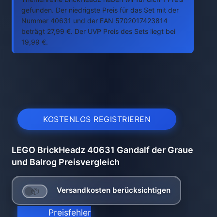
gefunden. Der niedrigste Preis für das Set mit der
Nummer 40631 und der EAN 5702017423814
beträgt 27,99 €. Der UVP Preis des Sets liegt bei
19,99 €.
KOSTENLOS REGISTRIEREN
LEGO BrickHeadz 40631 Gandalf der Graue
und Balrog Preisvergleich
Versandkosten berücksichtigen
Preisfehler