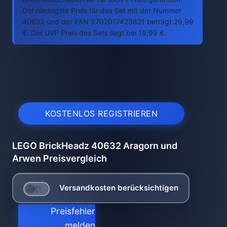
Der niedrigste Preis für das Set mit der Nummer
40632 und der EAN 5702017423821 beträgt 29,99
€. Der UVP Preis des Sets liegt bei 19,99 €.
KOSTENLOS REGISTRIEREN
LEGO BrickHeadz 40632 Aragorn und
Arwen Preisvergleich
Versandkosten berücksichtigen
Preisfehler
melden