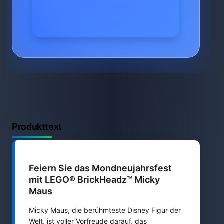
Produkttext
Feiern Sie das Mondneujahrsfest
mit LEGO® BrickHeadz™ Micky
Maus
Micky Maus, die berühmteste Disney Figur der
Welt, ist voller Vorfreude darauf, das