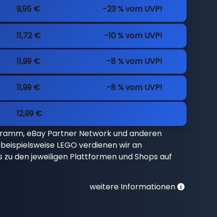
9,95 €
-23 % vom UVP!
11,72 €
-10 % vom UVP!
11,99 €
-8 % vom UVP!
11,99 €
-8 % vom UVP!
12,99 €
gramm, eBay Partner Network und anderen
beispielsweise LEGO verdienen wir an
nks zu den jeweiligen Plattformen und Shops auf
weitere Informationen