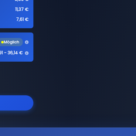
11,37 €
7,61 €
Möglich
91 - 36,14 €