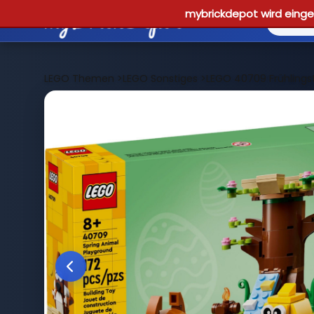
mybrickdepot wird einges
LEGO Themen
>
LEGO Sonstiges
>
LEGO 40709 Frühlingst