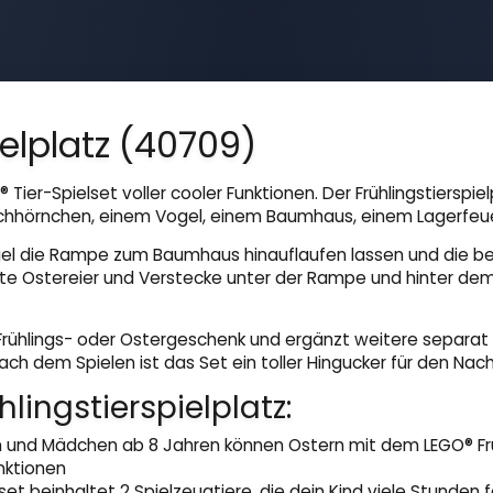
ielplatz (40709)
Tier-Spielset voller cooler Funktionen. Der Frühlingstiersp
hörnchen, einem Vogel, einem Baumhaus, einem Lagerfeuer,
gel die Rampe zum Baumhaus hinauflaufen lassen und die be
te Ostereier und Verstecke unter der Rampe und hinter de
 Frühlings- oder Ostergeschenk und ergänzt weitere separat e
ch dem Spielen ist das Set ein toller Hingucker für den Nach
lingstierspielplatz:
und Mädchen ab 8 Jahren können Ostern mit dem LEGO® Frühli
nktionen
t beinhaltet 2 Spielzeugtiere, die dein Kind viele Stunden f