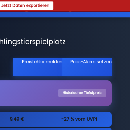
Jetzt Daten exportieren
es
Registrieren
Login
lingstierspielplatz
Preisfehler melden
Preis-Alarm setzen
Historischer Tiefstpreis
9,49 €
-27 % vom UVP!