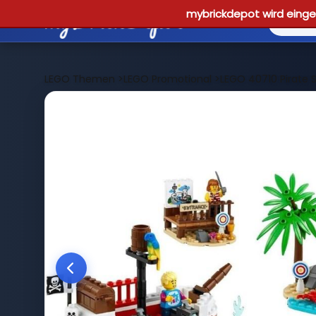
mybrickdepot wird einges
LEGO Themen
>
LEGO Promotional
>
LEGO 40710 Pirate S