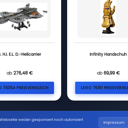
. H.I. E.L. D.-Helicarrier
Infinity Handschuh
ab
276,48 €
ab
69,99 €
O 76354 PREISVERGLEICH
LEGO 76191 PREISVERGL
 Webseite weder gesponsert noch autorisiert
Impressum