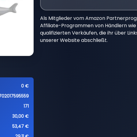
Als Mitglieder vom Amazon Partnerpro
Affiliate-Programmen von Händlern wie 
qualifizierten Verkäufen, die ihr über Li
unserer Website abschließt.
0 €
702017595559
171
30,00 €
53,47 €
29,11 €