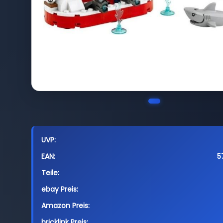
UVP:
EAN:
5
Teile:
ebay Preis:
Amazon Preis:
bricklink Preis: