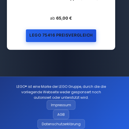
ab
65,00 €
LEGO 75416 PREISVERGLEICH
LEGO® ist eine Marke der LEGO Gruppe, durch die die
vorliegende Webseite weder gesponsert noch
autorisiert oder unterstützt wird.
Impressum
AGB
Datenschutzerklärung