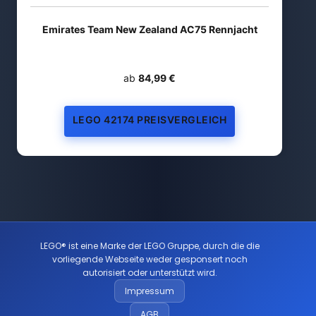
Emirates Team New Zealand AC75 Rennjacht
ab
84,99 €
LEGO 42174 PREISVERGLEICH
LEGO® ist eine Marke der LEGO Gruppe, durch die die
vorliegende Webseite weder gesponsert noch
autorisiert oder unterstützt wird.
Impressum
AGB