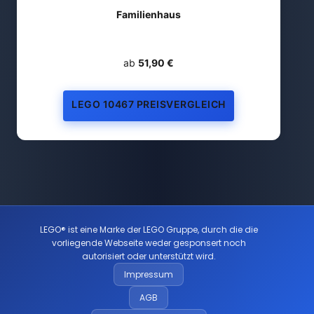
Familienhaus
ab
51,90 €
LEGO 10467 PREISVERGLEICH
LEGO® ist eine Marke der LEGO Gruppe, durch die die
vorliegende Webseite weder gesponsert noch
autorisiert oder unterstützt wird.
Impressum
AGB