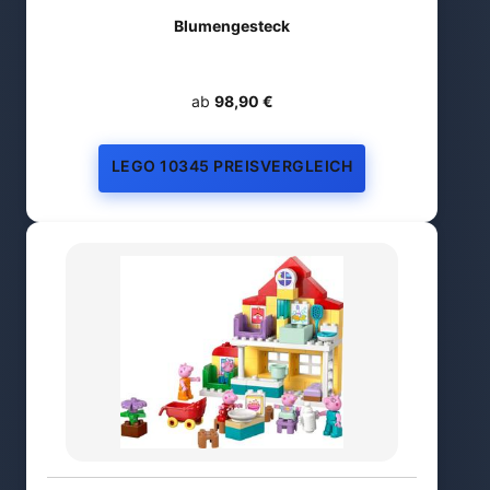
Blumengesteck
ab
98,90 €
LEGO 10345 PREISVERGLEICH