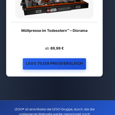
Müllpresse im Todesstern™ – Diorama
ab
89,99 €
LEGO 75339 PREISVERGLEICH
LEGO® ist eine Marke der LEGO Gruppe, durch die die
vorliegende Webseite weder gesponsert noch