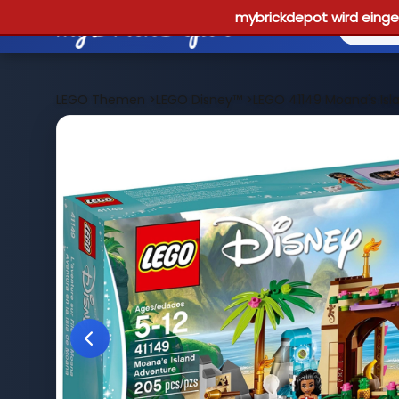
mybrickdepot wird einges
LEGO Themen
>
LEGO Disney™
>
LEGO 41149 Moana's Isl