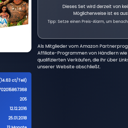
Dieses Set wird derzeit von k
Möglicherweise ist es aus
Tipp: Setze einen Preis-Alarm, um benach
Als Mitglieder vom Amazon Partnerpro
Affiliate-Programmen von Händlern wie 
qualifizierten Verkäufen, die ihr über Li
unserer Website abschließt.
14.63 ct/Teil)
702015867368
205
12.12.2016
25.01.2018
13 Monate