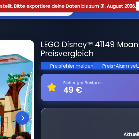
tellt. Bitte exportiere deine Daten bis zum 31. August 2026.
Reviews
Guid
and Adventure
LEGO Disney™ 41149 Moana
Preisvergleich
Preisfehler melden
Preis-Alarm se
Bisheriger Bestpreis
49 €
Aktuel