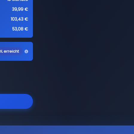
39,99 €
103,43 €
53,08 €
L erreicht