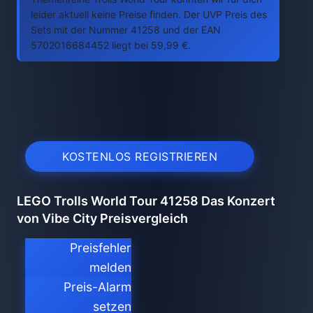
leider aktuell keine Preise finden. Der UVP Preis des
Sets mit der Nummer 41258 und der EAN
5702016684452 liegt bei 59,99 €.
KOSTENLOS REGISTRIEREN
LEGO Trolls World Tour 41258 Das Konzert
von Vibe City Preisvergleich
Preisfehler
melden
Preis-Alarm
setzen