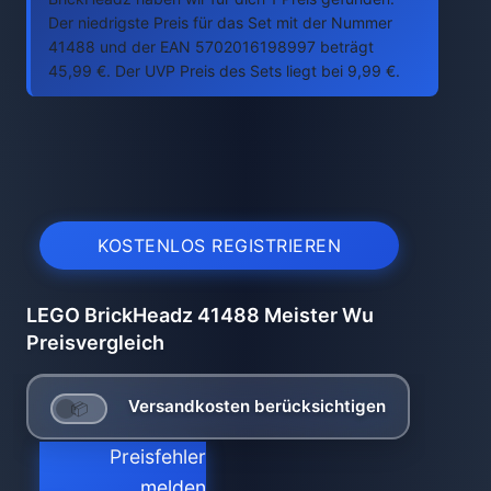
Der niedrigste Preis für das Set mit der Nummer
41488 und der EAN 5702016198997 beträgt
45,99 €. Der UVP Preis des Sets liegt bei 9,99 €.
KOSTENLOS REGISTRIEREN
LEGO BrickHeadz 41488 Meister Wu
Preisvergleich
Versandkosten berücksichtigen
Preisfehler
melden