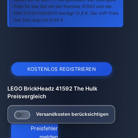
Preis für das Set mit der Nummer 41592 und der
EAN 5702015869010 beträgt 31,9 €. Der UVP Preis
des Sets liegt bei 9,99 €.
KOSTENLOS REGISTRIEREN
LEGO BrickHeadz 41592 The Hulk
Preisvergleich
Versandkosten berücksichtigen
Preisfehler
melden