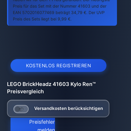
Preis für das Set mit der Nummer 41603 und der
EAN 5702016077469 beträgt 34,79 €. Der UVP
Preis des Sets liegt bei 9,99 €.
KOSTENLOS REGISTRIEREN
LEGO BrickHeadz 41603 Kylo Ren™
Preisvergleich
Versandkosten berücksichtigen
Preisfehler
melden