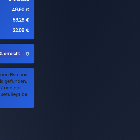
49,90 €
58,28 €
22,08 €
L erreicht
men Elsa aus
is gefunden.
17 und der
Sets liegt bei