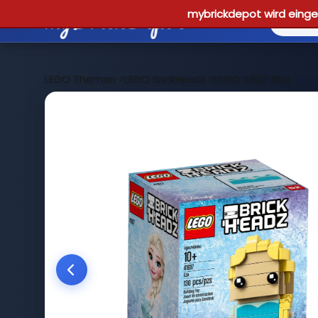
mybrickdepot wird einges
LEGO Themen
>
LEGO BrickHeadz
>
LEGO 41617 Elsa