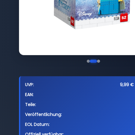
UVP:
9,99 € 
EAN:
Teile:
Veröffentlichung:
EOL Datum:
Offiziell verfügbar: