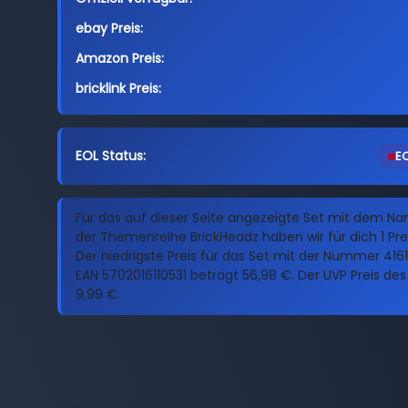
ebay Preis:
Amazon Preis:
bricklink Preis:
EOL Status:
EO
Für das auf dieser Seite angezeigte Set mit dem Na
der Themenreihe BrickHeadz haben wir für dich 1 Pre
Der niedrigste Preis für das Set mit der Nummer 416
EAN 5702016110531 beträgt 56,98 €. Der UVP Preis des 
9,99 €.