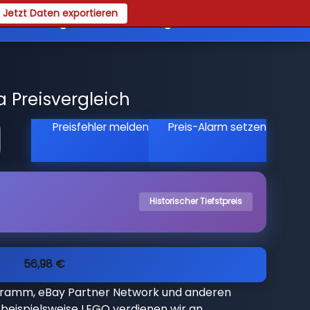
Jetzt Daten exportieren
es
Registrieren
Login
a Preisvergleich
Preisfehler melden
Preis-Alarm setzen
Historischer Tiefstpreis
56,98 €
gramm, eBay Partner Network und anderen
beispielsweise LEGO verdienen wir an