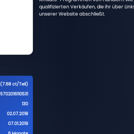
qualifizierten Verkäufen, die ihr über Li
unserer Website abschließt.
(7.68 ct/Teil)
5702016110531
130
02.07.2018
07.01.2019
6 Monate