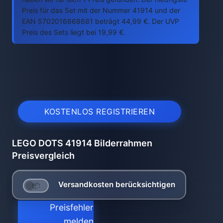
Preis für das Set mit der Nummer 41914 und der
EAN 5702016668681 beträgt 44,99 €. Der UVP
Preis des Sets liegt bei 19,99 €.
KOSTENLOS REGISTRIEREN
LEGO DOTS 41914 Bilderrahmen
Preisvergleich
Versandkosten berücksichtigen
Preisfehler
melden