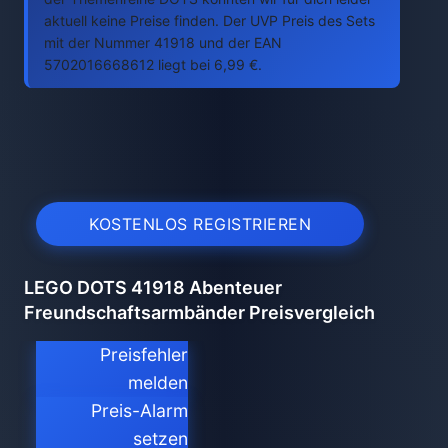
aktuell keine Preise finden. Der UVP Preis des Sets
mit der Nummer 41918 und der EAN
5702016668612 liegt bei 6,99 €.
KOSTENLOS REGISTRIEREN
LEGO DOTS 41918 Abenteuer
Freundschaftsarmbänder Preisvergleich
Preisfehler
melden
Preis-Alarm
setzen