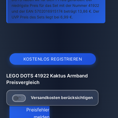
niedrigste Preis für das Set mit der Nummer 41922
und der EAN 5702016915174 beträgt 13,86 €. Der
UVP Preis des Sets liegt bei 6,99 €.
KOSTENLOS REGISTRIEREN
LEGO DOTS 41922 Kaktus Armband
Preisvergleich
Versandkosten berücksichtigen
Preisfehler
melden