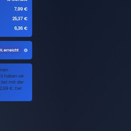
7,99 €
25,37 €
6,36 €
L erreicht
amen
S haben wir
s Set mit der
,99 €. Der