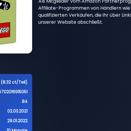
Als Mitglieder vom Amazon Partnerpro
Affiliate-Programmen von Händlern wie 
qualifizierten Verkäufen, die ihr über Li
unserer Website abschließt.
(8.32 ct/Teil)
5702016915051
84
02.03.2021
29.01.2022
10 Monate