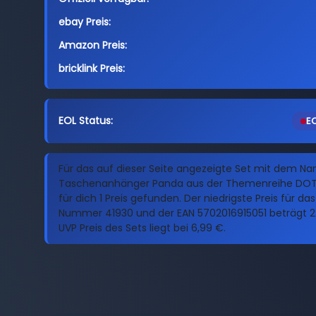
ebay Preis:
Amazon Preis:
bricklink Preis:
EOL Status:
EO
Für das auf dieser Seite angezeigte Set mit dem N
Taschenanhänger Panda aus der Themenreihe DOT
für dich 1 Preis gefunden. Der niedrigste Preis für da
Nummer 41930 und der EAN 5702016915051 beträgt 22
UVP Preis des Sets liegt bei 6,99 €.