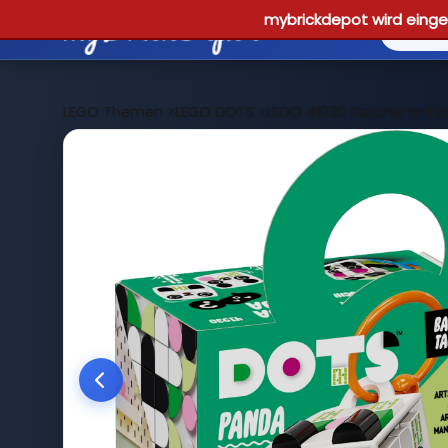
mybrickdepot wird einges
LEGO Themen
>
LEGO DOTS
>
LEGO 41930 Taschenanhä