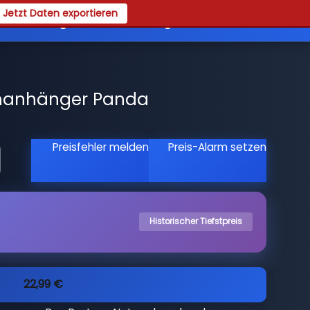
Jetzt Daten exportieren
es
Registrieren
Login
nanhänger Panda
Preisfehler melden
Preis-Alarm setzen
Historischer Tiefstpreis
22,99 €