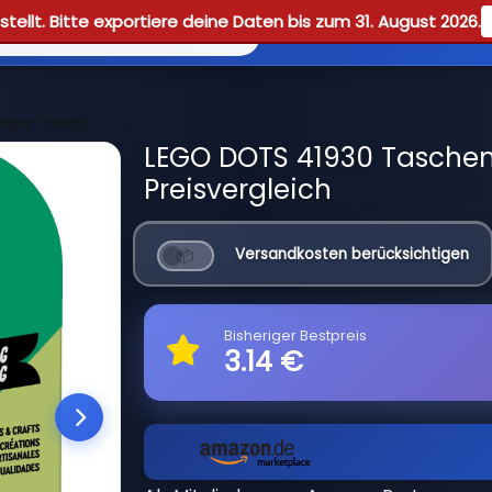
tellt. Bitte exportiere deine Daten bis zum 31. August 2026.
Reviews
Guid
nger Panda
LEGO DOTS 41930 Tasche
Preisvergleich
Versandkosten berücksichtigen
Bisheriger Bestpreis
3.14 €