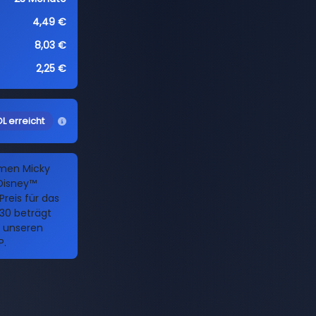
4,49 €
8,03 €
2,25 €
L erreicht
amen Micky
Disney™
Preis für das
30 beträgt
h unseren
P.