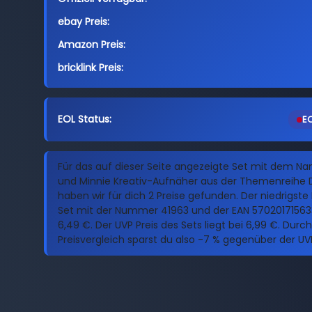
ebay Preis:
Amazon Preis:
bricklink Preis:
EOL Status:
EO
Für das auf dieser Seite angezeigte Set mit dem N
und Minnie Kreativ-Aufnäher aus der Themenreihe 
haben wir für dich 2 Preise gefunden. Der niedrigste 
Set mit der Nummer 41963 und der EAN 57020171563
6,49 €. Der UVP Preis des Sets liegt bei 6,99 €. Durc
Preisvergleich sparst du also -7 % gegenüber der UV