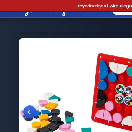
mybrickdepot wird einges
LEGO Themen
>
LEGO Disney™
>
LEGO 41963 Micky und M