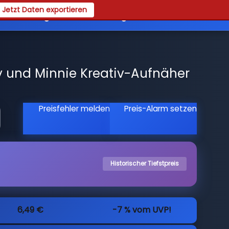
Jetzt Daten exportieren
es
Registrieren
Login
y und Minnie Kreativ-Aufnäher
Preisfehler melden
Preis-Alarm setzen
Historischer Tiefstpreis
6,49 €
-7 % vom UVP!