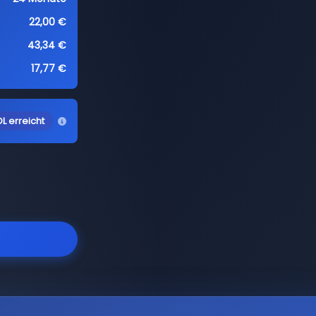
22,00 €
43,34 €
17,77 €
L erreicht