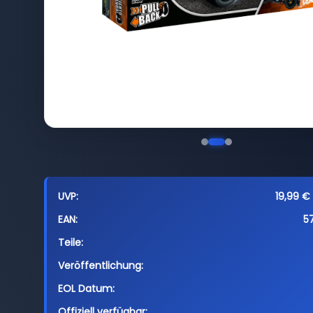
UVP:
19,99 € 
EAN:
5
Teile:
Veröffentlichung:
EOL Datum:
Offiziell verfügbar: