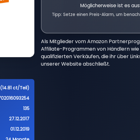
Möglicherweise ist es aus
Tipp: Setze einen Preis-Alarm, um benach
Als Mitglieder vom Amazon Partnerpro
Affiliate-Programmen von Händlern wie 
qualifizierten Verkäufen, die ihr über Li
unserer Website abschließt.
(14.81 ct/Teil)
702016093254
135
27.12.2017
01.12.2019
24 Monate