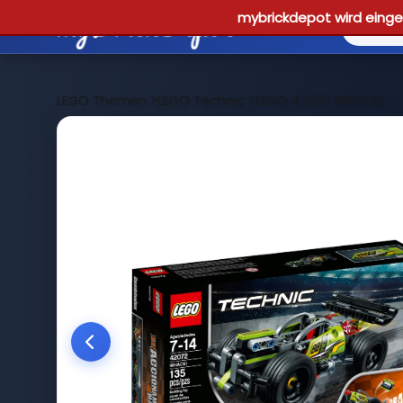
mybrickdepot wird einges
LEGO Themen
>
LEGO Technic
>
LEGO 42072 WHACK!