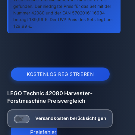
gefunden. Der niedrigste Preis für das Set mit der
Nummer 42080 und der EAN 5702016116984
beträgt 189,99 €. Der UVP Preis des Sets liegt bei
129,99 €.
KOSTENLOS REGISTRIEREN
LEGO Technic 42080 Harvester-
Forstmaschine Preisvergleich
Versandkosten berücksichtigen
Preisfehler