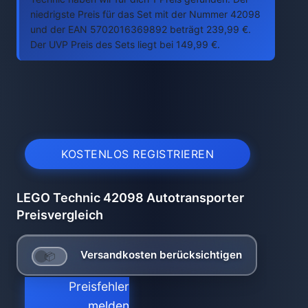
niedrigste Preis für das Set mit der Nummer 42098
und der EAN 5702016369892 beträgt 239,99 €.
Der UVP Preis des Sets liegt bei 149,99 €.
KOSTENLOS REGISTRIEREN
LEGO Technic 42098 Autotransporter
Preisvergleich
Versandkosten berücksichtigen
Preisfehler
melden