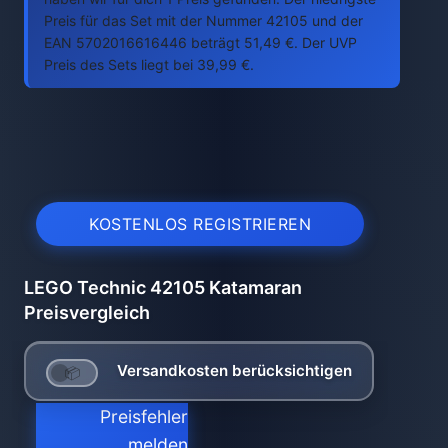
Preis für das Set mit der Nummer 42105 und der
EAN 5702016616446 beträgt 51,49 €. Der UVP
Preis des Sets liegt bei 39,99 €.
KOSTENLOS REGISTRIEREN
LEGO Technic 42105 Katamaran
Preisvergleich
Versandkosten berücksichtigen
Preisfehler
melden