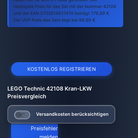
niedrigste Preis für das Set mit der Nummer 42108
und der EAN 5702016617474 beträgt 179,99 €.
Der UVP Preis des Sets liegt bei 99,99 €.
KOSTENLOS REGISTRIEREN
LEGO Technic 42108 Kran-LKW
Preisvergleich
Versandkosten berücksichtigen
Preisfehler
melden