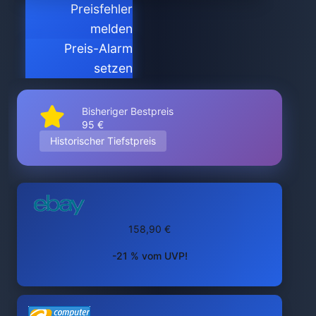
Preisfehler
melden
Preis-Alarm
setzen
Bisheriger Bestpreis
95 €
Historischer Tiefstpreis
158,90 €
-21 % vom UVP!