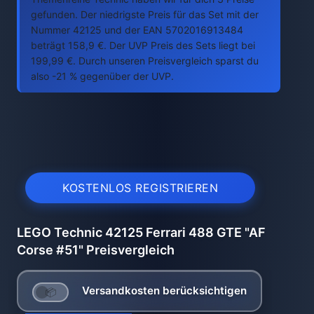
gefunden. Der niedrigste Preis für das Set mit der
Nummer 42125 und der EAN 5702016913484
beträgt 158,9 €. Der UVP Preis des Sets liegt bei
199,99 €. Durch unseren Preisvergleich sparst du
also -21 % gegenüber der UVP.
KOSTENLOS REGISTRIEREN
LEGO Technic 42125 Ferrari 488 GTE "AF
Corse #51" Preisvergleich
Versandkosten berücksichtigen