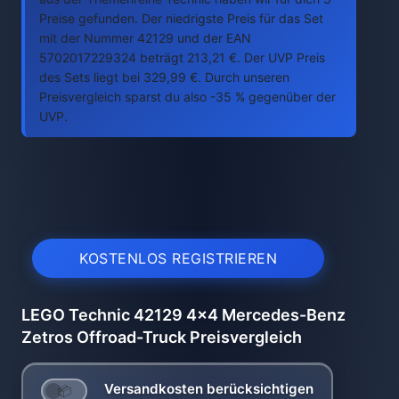
Preise gefunden. Der niedrigste Preis für das Set
mit der Nummer 42129 und der EAN
5702017229324 beträgt 213,21 €. Der UVP Preis
des Sets liegt bei 329,99 €. Durch unseren
Preisvergleich sparst du also -35 % gegenüber der
UVP.
KOSTENLOS REGISTRIEREN
LEGO Technic 42129 4x4 Mercedes-Benz
Zetros Offroad-Truck Preisvergleich
Versandkosten berücksichtigen