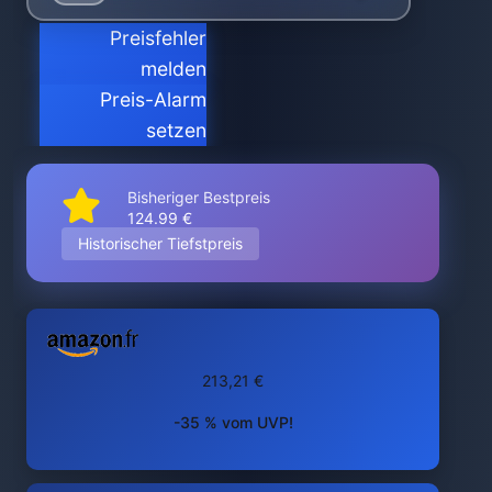
Preisfehler
melden
Preis-Alarm
setzen
Bisheriger Bestpreis
124.99 €
Historischer Tiefstpreis
213,21 €
-35 % vom UVP!