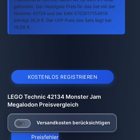
gefunden. Der niedrigste Preis für das Set mit der
Nummer 42134 und der EAN 5702017154916
beträgt 20,9 €. Der UVP Preis des Sets liegt bei
19,99 €.
KOSTENLOS REGISTRIEREN
LEGO Technic 42134 Monster Jam
Megalodon Preisvergleich
Versandkosten berücksichtigen
Preisfehler