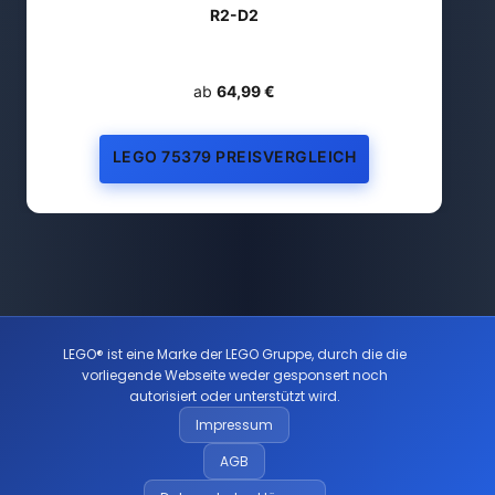
R2-D2
ab
64,99 €
LEGO 75379 PREISVERGLEICH
LEGO® ist eine Marke der LEGO Gruppe, durch die die
vorliegende Webseite weder gesponsert noch
autorisiert oder unterstützt wird.
Impressum
AGB