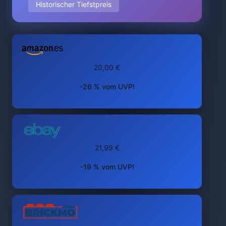
Historischer Tiefstpreis
20,00 €
-26 % vom UVP!
21,99 €
-19 % vom UVP!