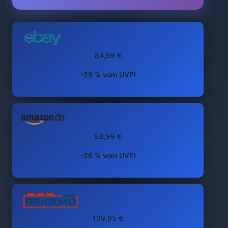
84,99 €
-29 % vom UVP!
88,99 €
-26 % vom UVP!
109,95 €