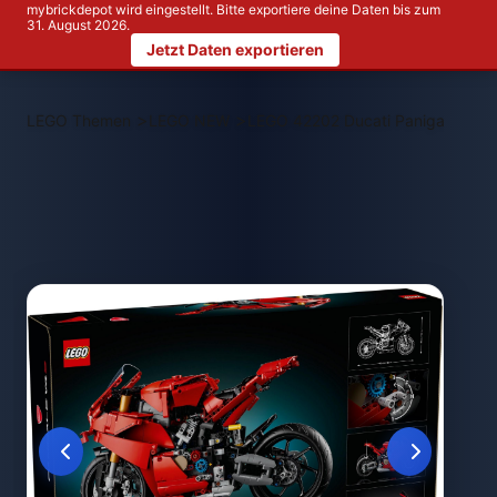
mybrickdepot wird eingestellt. Bitte exportiere deine Daten bis zum
31. August 2026.
Jetzt Daten exportieren
>
>
LEGO Themen
LEGO NEW
LEGO 42202 Ducati Panigale V4 S