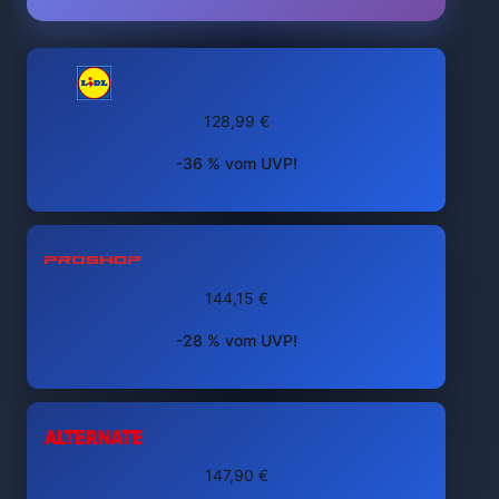
128,99 €
-36 % vom UVP!
144,15 €
-28 % vom UVP!
147,90 €