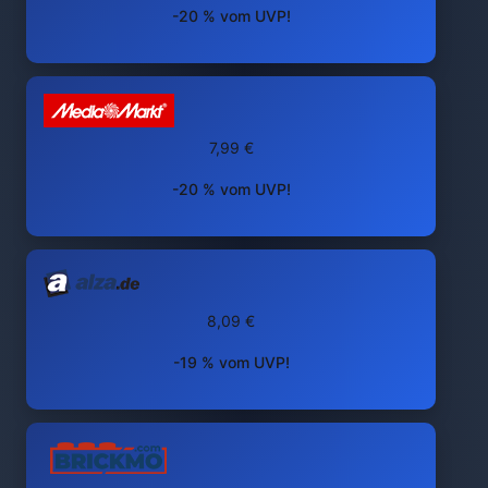
-20 % vom UVP!
7,99 €
-20 % vom UVP!
8,09 €
-19 % vom UVP!