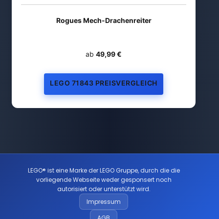
Rogues Mech-Drachenreiter
ab
49,99 €
LEGO 71843 PREISVERGLEICH
LEGO® ist eine Marke der LEGO Gruppe, durch die die
vorliegende Webseite weder gesponsert noch
autorisiert oder unterstützt wird.
Impressum
AGB