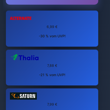
6,99 €
-30 % vom UVP!
7,88 €
-21 % vom UVP!
7,99 €