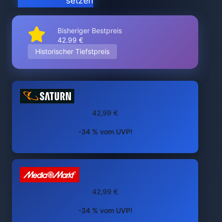
setzen
Bisheriger Bestpreis
42.99 €
Historischer Tiefstpreis
42,99 €
-34 % vom UVP!
42,99 €
-34 % vom UVP!