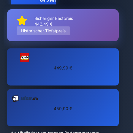
setzen
Bisheriger Bestpreis
442.49 €
Historischer Tiefstpreis
449,99 €
459,90 €
Als Mitglieder vom Amazon Partnerprogramm,