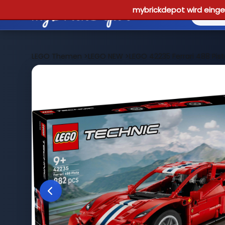
mybrickdepot wird einges
LEGO Themen
>
LEGO NEW
>
LEGO 42235 Ferrari 488 Pis