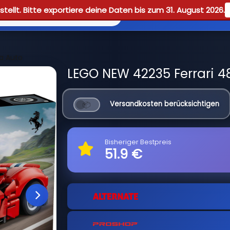
tellt. Bitte exportiere deine Daten bis zum 31. August 2026.
Reviews
Guid
ta Auto
LEGO NEW 42235 Ferrari 48
Versandkosten berücksichtigen
Bisheriger Bestpreis
51.9 €