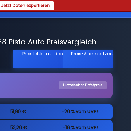
Jetzt Daten exportieren
es
Registrieren
Login
8 Pista Auto Preisvergleich
Preisfehler melden
Preis-Alarm setzen
Historischer Tiefstpreis
51,90 €
-20 % vom UVP!
53,26 €
-18 % vom UVP!