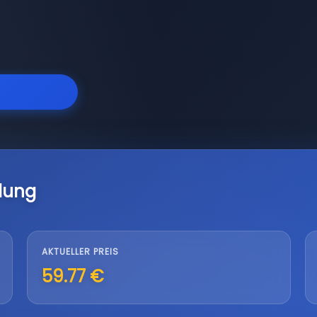
lung
AKTUELLER PREIS
59.77 €