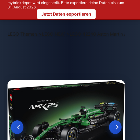
mybrickdepot wird eingestellt. Bitte exportiere deine Daten bis zum
31. August 2026.
Jetzt Daten exportieren
>
>
LEGO Themen
LEGO NEW
LEGO 42240 Aston Martin Aramco