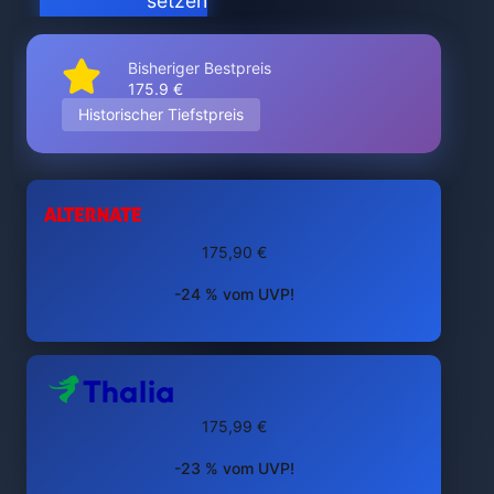
setzen
Bisheriger Bestpreis
175.9 €
Historischer Tiefstpreis
175,90 €
-24 % vom UVP!
175,99 €
-23 % vom UVP!