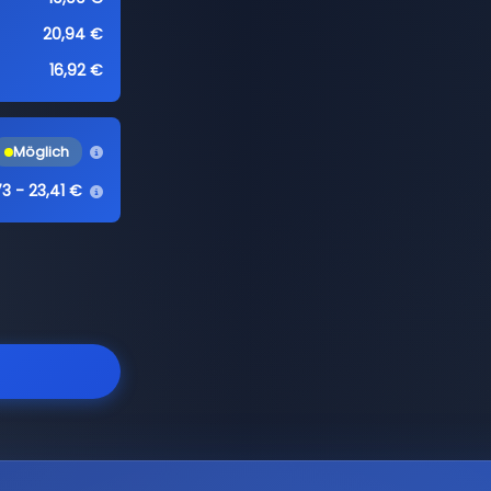
20,94 €
16,92 €
Möglich
73 - 23,41 €