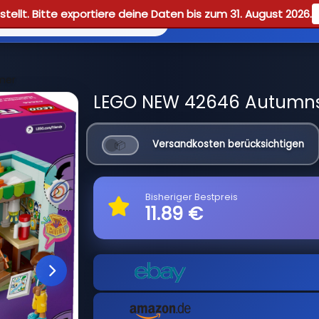
tellt. Bitte exportiere deine Daten bis zum 31. August 2026.
Reviews
Guid
mer
LEGO NEW 42646 Autumns 
Versandkosten berücksichtigen
Bisheriger Bestpreis
11.89 €