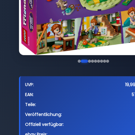
UVP:
19,9
EAN:
5
Teile:
Veröffentlichung:
Offiziell verfügbar:
ebay Preis: