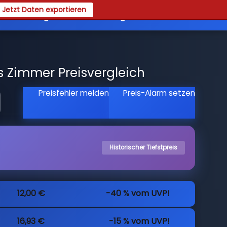
Jetzt Daten exportieren
es
Registrieren
Login
Zimmer Preisvergleich
Preisfehler melden
Preis-Alarm setzen
Historischer Tiefstpreis
12,00 €
-40 % vom UVP!
16,93 €
-15 % vom UVP!