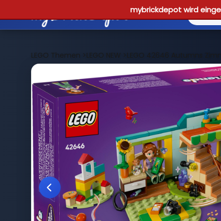
mybrickdepot wird einges
LEGO Themen
>
LEGO NEW
>
LEGO 42646 Autumns Zim