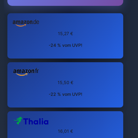
15,27 €
-24 % vom UVP!
15,50 €
-22 % vom UVP!
16,01 €