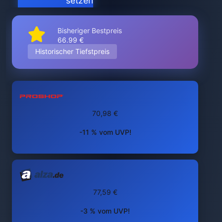
setzen
Bisheriger Bestpreis
66.99 €
Historischer Tiefstpreis
70,98 €
-11 % vom UVP!
77,59 €
-3 % vom UVP!