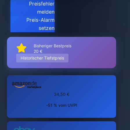
Preisfehler
melden
Preis-Alarm
setzen
Bisheriger Bestpreis
20 €
Historischer Tiefstpreis
34,50 €
-51 % vom UVP!