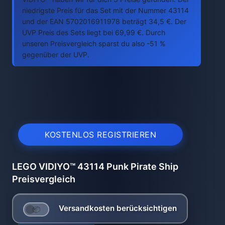
niedrigste Preis für das Set mit der Nummer 43114
und der EAN 5702016911978 beträgt 34,5 €. Der
UVP Preis des Sets liegt bei 69,99 €. Durch
unseren Preisvergleich sparst du also -51 %
gegenüber der UVP.
KOSTENLOS REGISTRIEREN
LEGO VIDIYO™ 43114 Punk Pirate Ship
Preisvergleich
Versandkosten berücksichtigen