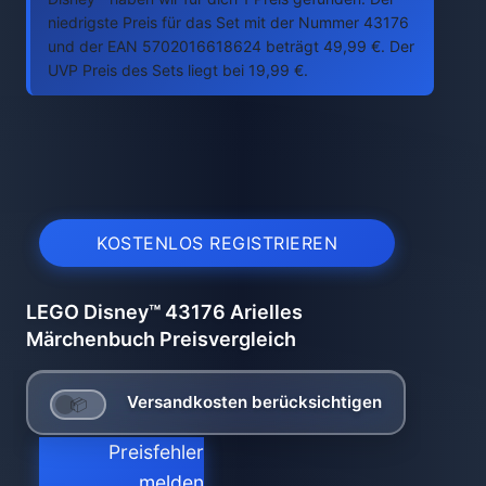
niedrigste Preis für das Set mit der Nummer 43176
und der EAN 5702016618624 beträgt 49,99 €. Der
UVP Preis des Sets liegt bei 19,99 €.
KOSTENLOS REGISTRIEREN
LEGO Disney™ 43176 Arielles
Märchenbuch Preisvergleich
Versandkosten berücksichtigen
Preisfehler
melden