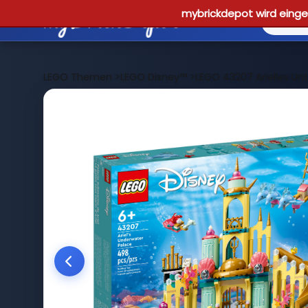
mybrickdepot wird einges
LEGO Themen
>
LEGO Disney™
>
LEGO 43207 Arielles Un