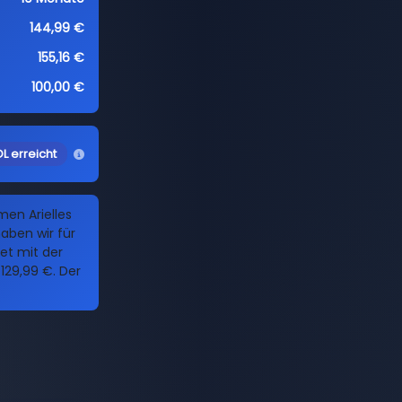
144,99 €
155,16 €
100,00 €
L erreicht
men Arielles
aben wir für
Set mit der
29,99 €. Der