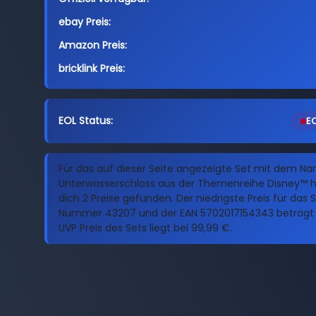
ebay Preis:
Amazon Preis:
bricklink Preis:
EOL Status:
EO
Für das auf dieser Seite angezeigte Set mit dem Na
Unterwasserschloss aus der Themenreihe Disney™ h
dich 2 Preise gefunden. Der niedrigste Preis für das 
Nummer 43207 und der EAN 5702017154343 beträgt 1
UVP Preis des Sets liegt bei 99,99 €.