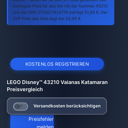
niedrigste Preis für das Set mit der Nummer 43210
und der EAN 5702017424774 beträgt 51,99 €. Der
UVP Preis des Sets liegt bei 34,99 €.
KOSTENLOS REGISTRIEREN
LEGO Disney™ 43210 Vaianas Katamaran
Preisvergleich
Versandkosten berücksichtigen
Preisfehler
melden