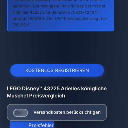
gefunden. Der niedrigste Preis für das Set mit der
Nummer 43225 und der EAN 5702017424941
beträgt 169,99 €. Der UVP Preis des Sets liegt bei
159,99 €.
KOSTENLOS REGISTRIEREN
LEGO Disney™ 43225 Arielles königliche
Muschel Preisvergleich
Versandkosten berücksichtigen
Preisfehler