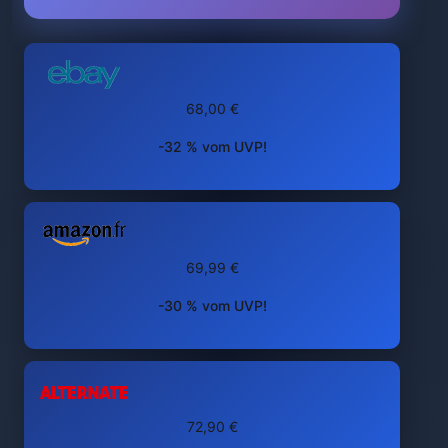
68,00 €
-32 % vom UVP!
69,99 €
-30 % vom UVP!
72,90 €