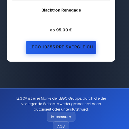
Blacktron Renegade
ab
95,00 €
LEGO 10355 PREISVERGLEICH
LEGO® ist eine Marke der LEGO Gruppe, durch die die
vorliegende Webseite weder gesponsert noch
autorisiert oder unterstützt wird.
Impressum
AGB