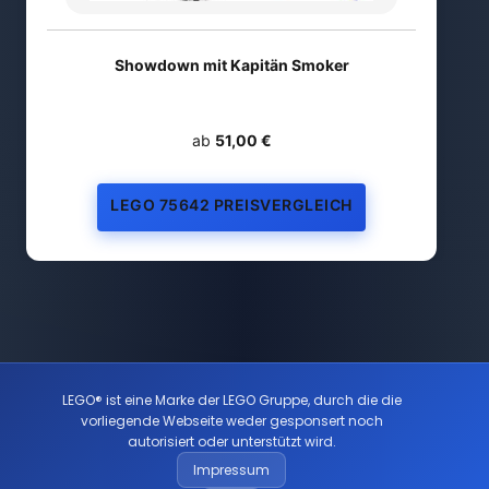
Showdown mit Kapitän Smoker
ab
51,00 €
LEGO 75642 PREISVERGLEICH
LEGO® ist eine Marke der LEGO Gruppe, durch die die
vorliegende Webseite weder gesponsert noch
autorisiert oder unterstützt wird.
Impressum