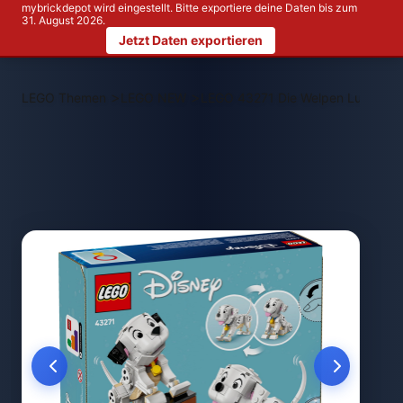
mybrickdepot wird eingestellt. Bitte exportiere deine Daten bis zum
31. August 2026.
Jetzt Daten exportieren
>
>
LEGO Themen
LEGO NEW
LEGO 43271 Die Welpen Lucky und