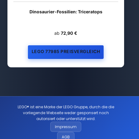
Dinosaurier-Fossilien: Triceratops
ab
72,90 €
LEGO 77985 PREISVERGLEICH
LEGO® ist eine Marke der LEGO Gruppe, durch die die
vorliegende Webseite weder gesponsert noch
autorisiert oder unterstützt wird.
Impressum
AGB