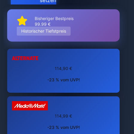
setzen
Bisheriger Bestpreis
99.99 €
Historischer Tiefstpreis
114,90 €
-23 % vom UVP!
114,99 €
-23 % vom UVP!