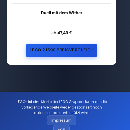
Duell mit dem Wither
ab
47,49 €
LEGO 21590 PREISVERGLEICH
LEGO® ist eine Marke der LEGO Gruppe, durch die die
vorliegende Webseite weder gesponsert noch
autorisiert oder unterstützt wird.
Impressum
AGB